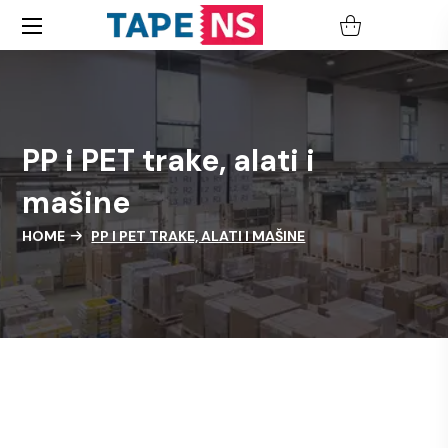
PP i PET trake, alati i
mašine
HOME
PP I PET TRAKE, ALATI I MAŠINE