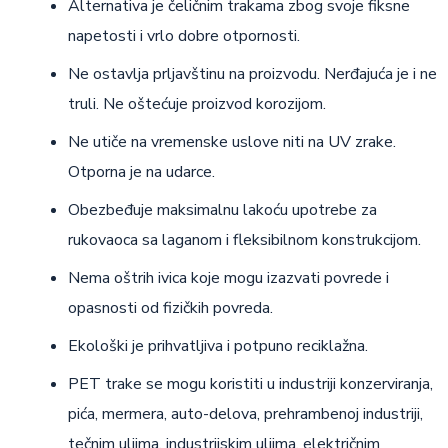
Alternativa je čeličnim trakama zbog svoje fiksne
napetosti i vrlo dobre otpornosti.
Ne ostavlja prljavštinu na proizvodu. Nerđajuća je i ne
truli. Ne oštećuje proizvod korozijom.
Ne utiče na vremenske uslove niti na UV zrake.
Otporna je na udarce.
Obezbeđuje maksimalnu lakoću upotrebe za
rukovaoca sa laganom i fleksibilnom konstrukcijom.
Nema oštrih ivica koje mogu izazvati povrede i
opasnosti od fizičkih povreda.
Ekološki je prihvatljiva i potpuno reciklažna.
PET trake se mogu koristiti u industriji konzerviranja,
pića, mermera, auto-delova, prehrambenoj industriji,
tečnim uljima, industrijskim uljima, električnim