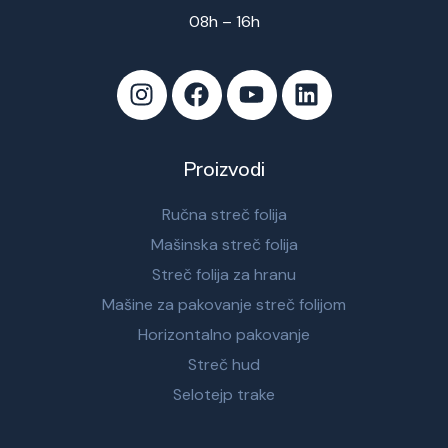
08h – 16h
Proizvodi
Ručna streč folija
Mašinska streč folija
Streč folija za hranu
Mašine za pakovanje streč folijom
Horizontalno pakovanje
Streč hud
Selotejp trake