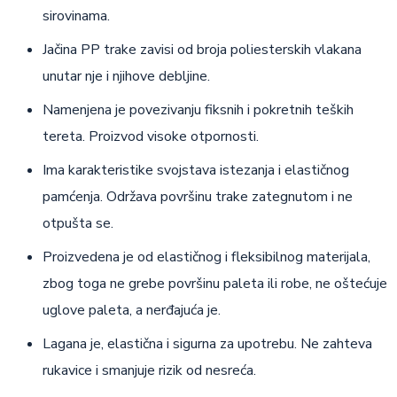
sirovinama.
Jačina PP trake zavisi od broja poliesterskih vlakana
unutar nje i njihove debljine.
Namenjena je povezivanju fiksnih i pokretnih teških
tereta. Proizvod visoke otpornosti.
Ima karakteristike svojstava istezanja i elastičnog
pamćenja. Održava površinu trake zategnutom i ne
otpušta se.
Proizvedena je od elastičnog i fleksibilnog materijala,
zbog toga ne grebe površinu paleta ili robe, ne oštećuje
uglove paleta, a nerđajuća je.
Lagana je, elastična i sigurna za upotrebu. Ne zahteva
rukavice i smanjuje rizik od nesreća.