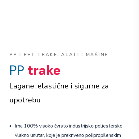
PP I PET TRAKE, ALATI I MAŠINE
PP
trake
Lagane, elastične i sigurne za
upotrebu
Ima 100% visoko čvrsto industrijsko poliestersko
vlakno unutar, koje je prekriveno polipropilenskim