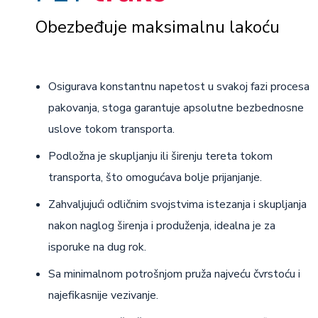
Obezbeđuje maksimalnu lakoću
Osigurava konstantnu napetost u svakoj fazi procesa
pakovanja, stoga garantuje apsolutne bezbednosne
uslove tokom transporta.
Podložna je skupljanju ili širenju tereta tokom
transporta, što omogućava bolje prijanjanje.
Zahvaljujući odličnim svojstvima istezanja i skupljanja
nakon naglog širenja i produženja, idealna je za
isporuke na dug rok.
Sa minimalnom potrošnjom pruža najveću čvrstoću i
najefikasnije vezivanje.