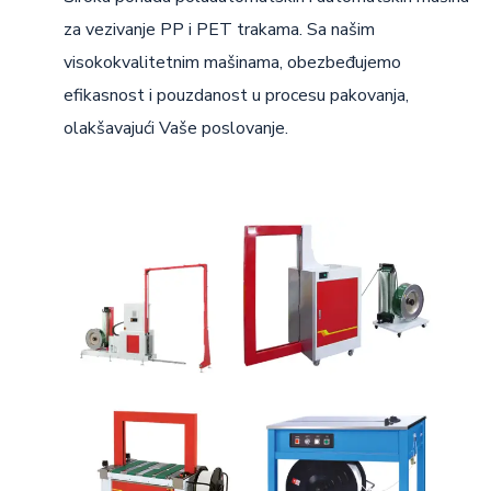
za vezivanje PP i PET trakama. Sa našim
visokokvalitetnim mašinama, obezbeđujemo
efikasnost i pouzdanost u procesu pakovanja,
olakšavajući Vaše poslovanje.