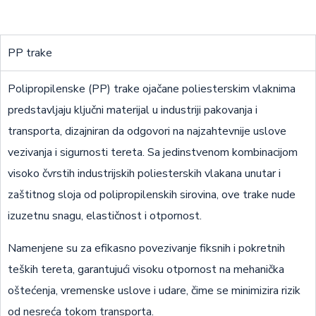
PP trake
Polipropilenske (PP) trake ojačane poliesterskim vlaknima
predstavljaju ključni materijal u industriji pakovanja i
transporta, dizajniran da odgovori na najzahtevnije uslove
vezivanja i sigurnosti tereta. Sa jedinstvenom kombinacijom
visoko čvrstih industrijskih poliesterskih vlakana unutar i
zaštitnog sloja od polipropilenskih sirovina, ove trake nude
izuzetnu snagu, elastičnost i otpornost.
Namenjene su za efikasno povezivanje fiksnih i pokretnih
teških tereta, garantujući visoku otpornost na mehanička
oštećenja, vremenske uslove i udare, čime se minimizira rizik
od nesreća tokom transporta.