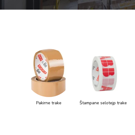
Selotejp trake
Pakirne trake
Štampane selotejp trake