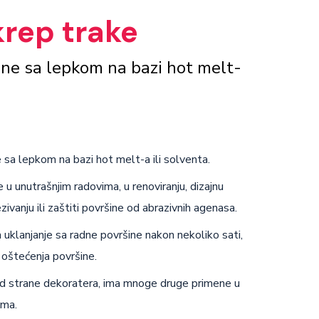
krep trake
ne sa lepkom na bazi hot melt-
sa lepkom na bazi hot melt-a ili solventa.
 u unutrašnjim radovima, u renoviranju, dizajnu
ezivanju ili zaštiti površine od abrazivnih agenasa.
uklanjanje sa radne površine nakon nekoliko sati,
i oštećenja površine.
od strane dekoratera, ima mnoge druge primene u
ima.