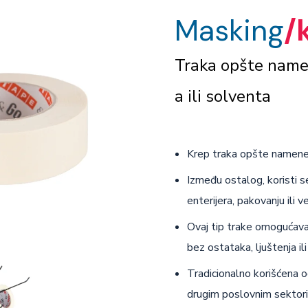
Masking
/
Traka opšte name
a ili solventa
Krep traka opšte namene 
Između ostalog, koristi se
enterijera, pakovanju ili v
Ovaj tip trake omogućava 
bez ostataka, ljuštenja il
Tradicionalno korišćena 
drugim poslovnim sektor