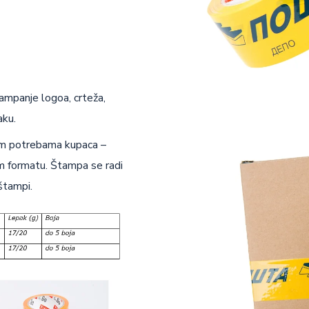
mpanje logoa, crteža,
aku.
nim potrebama kupaca –
om formatu. Štampa se radi
štampi.