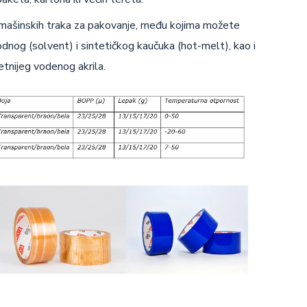
i mašinskih traka za pakovanje, među kojima možete
odnog (solvent) i sintetičkog kaučuka (hot-melt), kao i
etnijeg vodenog akrila.