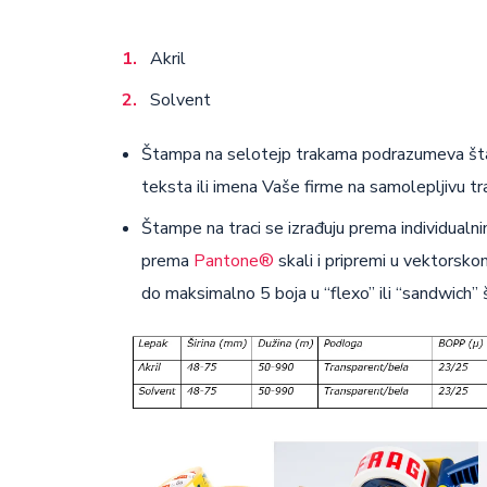
Akril
Solvent
Štampa na selotejp trakama podrazumeva šta
teksta ili imena Vaše firme na samolepljivu tr
Štampe na traci se izrađuju prema individual
prema
Pantone®
skali i pripremi u vektorsk
do maksimalno 5 boja u “flexo” ili “sandwich” 