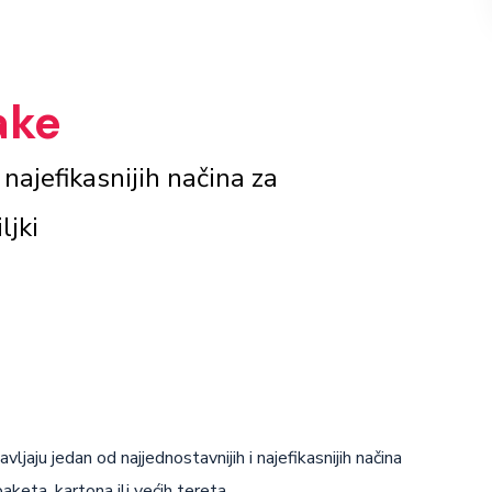
ake
 najefikasnijih načina za
ljki
jaju jedan od najjednostavnijih i najefikasnijih načina
aketa, kartona ili većih tereta.