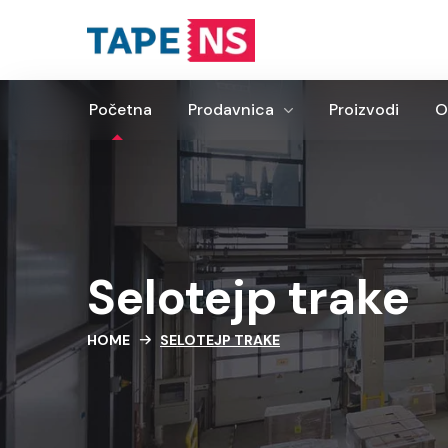
Početna
Prodavnica
Proizvodi
O
Početna
Prodavnica
Proizvodi
O
Selotejp trake
HOME
SELOTEJP TRAKE