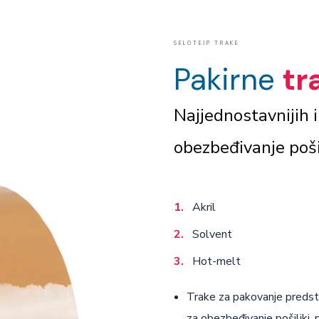
SELOTEJP TRAKE
Pakirne
tr
Najjednostavnijih i
obezbeđivanje poši
Akril
Solvent
Hot-melt
Trake za pakovanje predstavl
za obezbeđivanje pošiljki, p