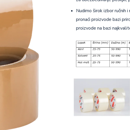
Nudimo širok izbor ručnih 
pronaći proizvode bazi prir
proizvode na bazi najkvalit