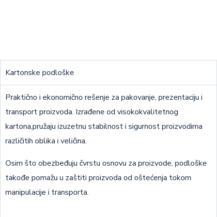
Kartonske podloške
Praktično i ekonomično rešenje za pakovanje, prezentaciju i
transport proizvoda. Izrađene od visokokvalitetnog
kartona,pružaju izuzetnu stabilnost i sigurnost proizvodima
različitih oblika i veličina.
Osim što obezbeđuju čvrstu osnovu za proizvode, podloške
takođe pomažu u zaštiti proizvoda od oštećenja tokom
manipulacije i transporta.