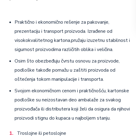
Praktično i ekonomično rešenje za pakovanje,
prezentaciju i transport proizvoda. Izrađene od
visokokvalitetnog kartona,pružaju izuzetnu stabilnost i
sigurnost proizvodima različitih oblika i veličina.
Osim što obezbeđuju čvrstu osnovu za proizvode,
podloške takođe pomažu u zaštiti proizvoda od
oštećenja tokom manipulacije i transporta.
Svojom ekonomičnom cenom i praktičnošću, kartonske
podloške su neizostavan deo ambalaže za svakog
proizvođača ili distributera koji želi da osigura da njihovi
proizvodi stignu do kupaca u najboljem stanju.
Troslojne ili petoslojne