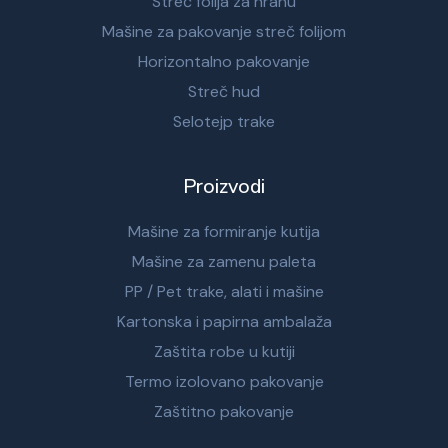
Streč folija za hranu
Mašine za pakovanje streč folijom
Horizontalno pakovanje
Streč hud
Selotejp trake
Proizvodi
Mašine za formiranje kutija
Mašine za zamenu paleta
PP / Pet trake, alati i mašine
Kartonska i papirna ambalaža
Zaštita robe u kutiji
Termo izolovano pakovanje
Zaštitno pakovanje