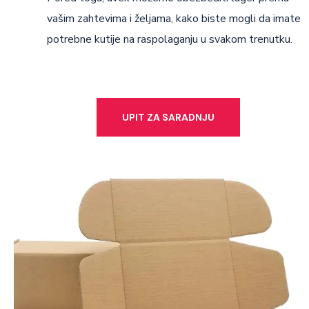
vašim zahtevima i željama, kako biste mogli da imate
potrebne kutije na raspolaganju u svakom trenutku.
UPIT ZA SARADNJU