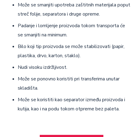
Može se smanjiti upotreba zaštitnih materijala poput
streč folije, separatora i druge opreme.
Padanje i lomljenje proizvoda tokom transporta će
se smanjiti na minimum.
Bilo koji tip proizvoda se može stabilizovati (papir,
plastika, drvo, karton, staklo).
Nudi visoku izdržljivost.
Može se ponovno koristiti pri transferima unutar
skladišta.
Može se koristiti kao separator između proizvoda i
kutija, kao i na podu tokom otpreme bez paleta.