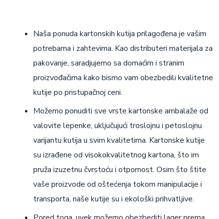
Naša ponuda kartonskih kutija prilagođena je vašim
potrebama i zahtevima. Kao distributeri materijala za
pakovanje, saradjujemo sa domaćim i stranim
proizvođačima kako bismo vam obezbedili kvalitetne
kutije po pristupačnoj ceni.
Možemo ponuditi sve vrste kartonske ambalaže od
valovite lepenke, uključujući troslojnu i petoslojnu
varijantu kutija u svim kvalitetima. Kartonske kutije
su izrađene od visokokvalitetnog kartona, što im
pruža izuzetnu čvrstoću i otpornost. Osim što štite
vaše proizvode od oštećenja tokom manipulacije i
transporta, naše kutije su i ekološki prihvatljive.
Pored toga, uvek možemo obezbediti lager prema