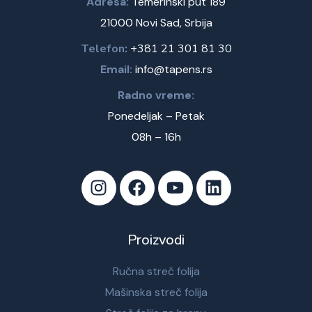
Adresa:
Temerinski put 189
21000 Novi Sad, Srbija
Telefon:
+381 21 301 81 30
Email:
info@tapens.rs
Radno vreme:
Ponedeljak – Petak
08h – 16h
Proizvodi
Ručna streč folija
Mašinska streč folija