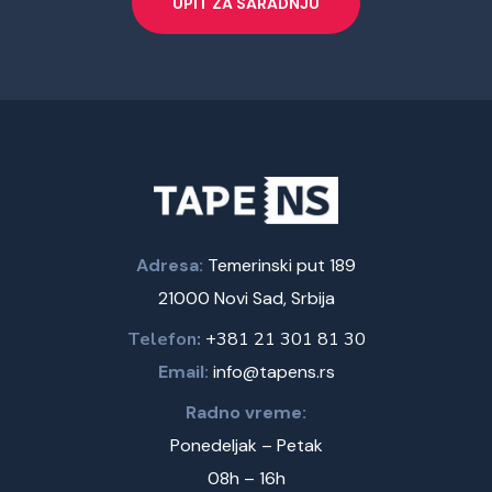
UPIT ZA SARADNJU
Adresa:
Temerinski put 189
21000 Novi Sad, Srbija
Telefon:
+381 21 301 81 30
Email:
info@tapens.rs
Radno vreme:
Ponedeljak – Petak
08h – 16h