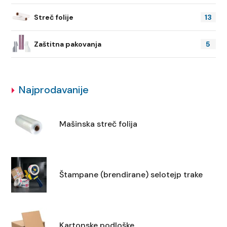
Streč folije
13
Zaštitna pakovanja
5
Najprodavanije
Mašinska streč folija
Štampane (brendirane) selotejp trake
Kartonske podloške