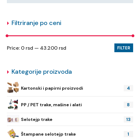
Filtriranje po ceni
Price:
0 rsd
—
43.200 rsd
FILTER
Kategorije proizvoda
Kartonski i papirni proizvodi
4
PP / PET trake, mašine i alati
8
Selotejp trake
13
Štampane selotejp trake
1