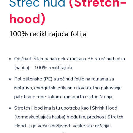
Streč hud
(Stretch-
hood)
100% reciklirajuća folija
Obična ili štampana koekstrudirana PE streč hud folija
(hauba) – 100% reciklirajuća
Polietilenske (PE) streč hud folije na rolnama za
isplativo, energetski efikasno i kvalitetno pakovanje
paletirane robe tokom transporta i skladištenja.
Stretch Hood ima istu upotrebu kao i Shrink Hood
(termoskupljajuća hauba) međutim, prednost Stretch
Hood –a je veća izdržljivost, velike sile držanja i