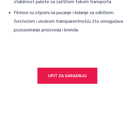
stabilnost palete sa zaštitom tokom transporta.
Filmovi su otporni na pucanje i kidanje sa odličnom
čvrstoćom i visokom transparentnošću što omogućava
pozicioniranje proizvoda i brenda.
UPIT ZA SARADNJU