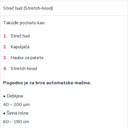
Streč hud (Stretch-hood)
Takođe poznato kao:
Streč hud
Kapuljača
Hauba za palete
Stretch hood
Pogodno je za brze automatske mašine.
• Debljina
40 – 200 µm
• Širina rolne
60 – 180 cm