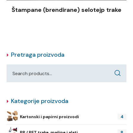
Štampane (brendirane) selotejp trake
Pretraga proizvoda
Kategorije proizvoda
Kartonski i papirni proizvodi
4
PP / PET trake, mašine i alati
8