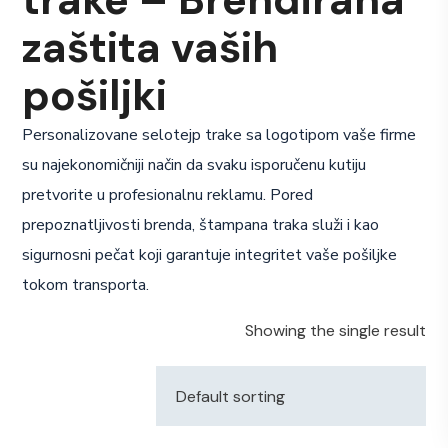
zaštita vaših
pošiljki
Personalizovane selotejp trake sa logotipom vaše firme
su najekonomičniji način da svaku isporučenu kutiju
pretvorite u profesionalnu reklamu. Pored
prepoznatljivosti brenda, štampana traka služi i kao
sigurnosni pečat koji garantuje integritet vaše pošiljke
tokom transporta.
Showing the single result