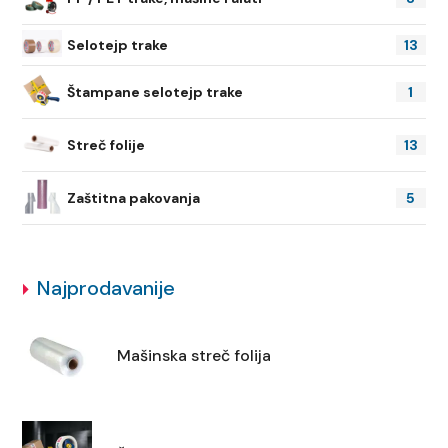
Selotejp trake
13
Štampane selotejp trake
1
Streč folije
13
Zaštitna pakovanja
5
Najprodavanije
Mašinska streč folija