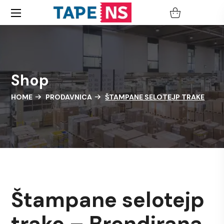
Shop
HOME
PRODAVNICA
ŠTAMPANE SELOTEJP TRAKE
Štampane selotejp
trake – Brendirana