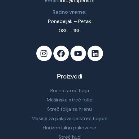
Email:
info@tapens.rs
Radno vreme:
Ponedeljak – Petak
08h – 16h
Proizvodi
Ručna streč folija
Mašinska streč folija
Streč folija za hranu
Mašine za pakovanje streč folijom
Horizontalno pakovanje
Streč hud