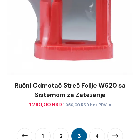
Ručni Odmotač Streč Folije W520 sa
Sistemom za Zatezanje
1.260,00
RSD
1.050,00
RSD
bez PDV-a
1
2
3
4