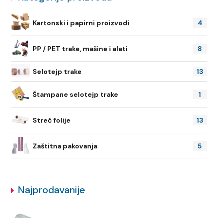
Kartonski i papirni proizvodi
4
PP / PET trake, mašine i alati
8
Selotejp trake
13
Štampane selotejp trake
1
Streč folije
13
Zaštitna pakovanja
5
Najprodavanije