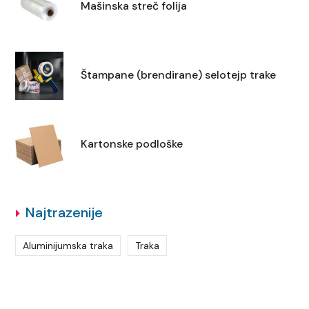
Mašinska streč folija
Štampane (brendirane) selotejp trake
Kartonske podloške
Najtrazenije
Aluminijumska traka
Traka