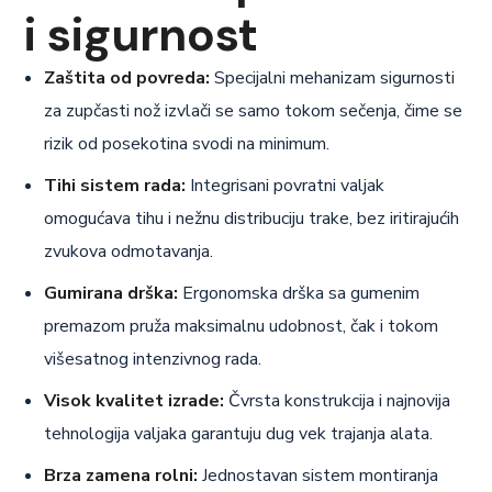
i sigurnost
Zaštita od povreda:
Specijalni mehanizam sigurnosti
za zupčasti nož izvlači se samo tokom sečenja, čime se
rizik od posekotina svodi na minimum.
Tihi sistem rada:
Integrisani povratni valjak
omogućava tihu i nežnu distribuciju trake, bez iritirajućih
zvukova odmotavanja.
Gumirana drška:
Ergonomska drška sa gumenim
premazom pruža maksimalnu udobnost, čak i tokom
višesatnog intenzivnog rada.
Visok kvalitet izrade:
Čvrsta konstrukcija i najnovija
tehnologija valjaka garantuju dug vek trajanja alata.
Brza zamena rolni:
Jednostavan sistem montiranja