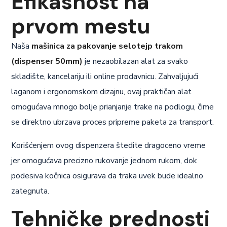
Efikasnost na
prvom mestu
Naša
mašinica za pakovanje selotejp trakom
(dispenser 50mm)
je nezaobilazan alat za svako
skladište, kancelariju ili online prodavnicu. Zahvaljujući
laganom i ergonomskom dizajnu, ovaj praktičan alat
omogućava mnogo bolje prianjanje trake na podlogu, čime
se direktno ubrzava proces pripreme paketa za transport.
Korišćenjem ovog dispenzera štedite dragoceno vreme
jer omogućava precizno rukovanje jednom rukom, dok
podesiva kočnica osigurava da traka uvek bude idealno
zategnuta.
Tehničke prednosti