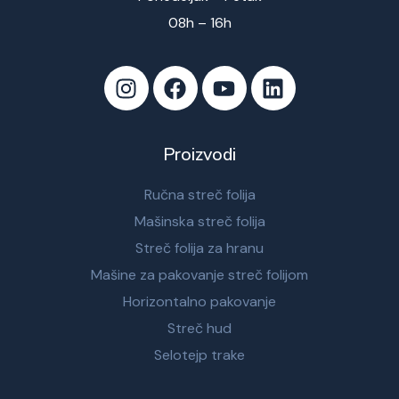
08h – 16h
Proizvodi
Ručna streč folija
Mašinska streč folija
Streč folija za hranu
Mašine za pakovanje streč folijom
Horizontalno pakovanje
Streč hud
Selotejp trake