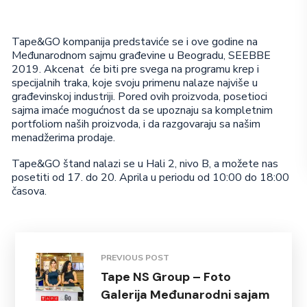
Tape&GO kompanija predstaviće se i ove godine na
Međunarodnom sajmu građevine u Beogradu, SEEBBE
2019. Akcenat će biti pre svega na programu krep i
specijalnih traka, koje svoju primenu nalaze najviše u
građevinskoj industriji. Pored ovih proizvoda, posetioci
sajma imaće mogućnost da se upoznaju sa kompletnim
portfoliom naših proizvoda, i da razgovaraju sa našim
menadžerima prodaje.
Tape&GO štand nalazi se u Hali 2, nivo B, a možete nas
posetiti od 17. do 20. Aprila u periodu od 10:00 do 18:00
časova.
PREVIOUS POST
Tape NS Group – Foto
Galerija Međunarodni sajam