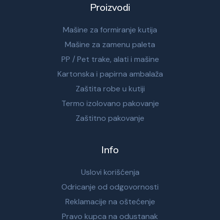
Proizvodi
Mašine za formiranje kutija
Mašine za zamenu paleta
PP / Pet trake, alati i mašine
Kartonska i papirna ambalaža
Zaštita robe u kutiji
Termo izolovano pakovanje
Zaštitno pakovanje
Info
Uslovi korišćenja
Odricanje od odgovornosti
Reklamacije na oštećenje
Pravo kupca na odustanak