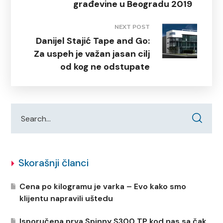
građevine u Beogradu 2019
NEXT POST
Danijel Stajić Tape and Go:
Za uspeh je važan jasan cilj
od kog ne odstupate
Skorašnji članci
Cena po kilogramu je varka – Evo kako smo
klijentu napravili uštedu
Isporučena prva Spinny S300 TP kod nas sa čak