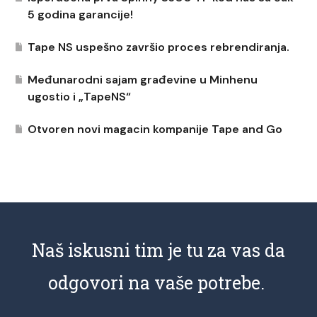
5 godina garancije!
Tape NS uspešno završio proces rebrendiranja.
Međunarodni sajam građevine u Minhenu
ugostio i „TapeNS“
Otvoren novi magacin kompanije Tape and Go
Naš iskusni tim je tu za vas da
odgovori na vaše potrebe.